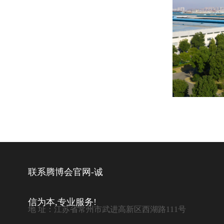
联系腾博会官网-诚
信为本,专业服务!
地 址：江苏省常州市武进高新区西湖路111号