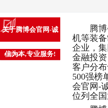
腾博会官网-
关于腾博会官网-诚
机等装备
企业，集
信为本,专业服务!
集团简介
金融投资
客户分布
500强
会官网-
位列全国