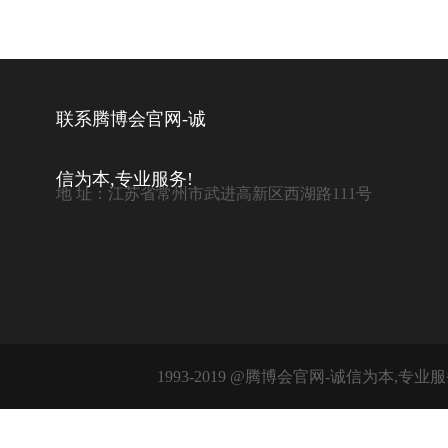
联系腾博会官网-诚
信为本,专业服务!
地 址：江苏省常州市武进高新区西湖路111号
1993-2019 @腾博会官网-