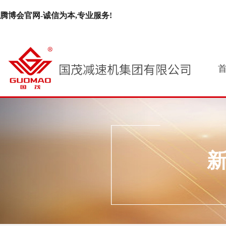
腾博会官网-诚信为本,专业服务!